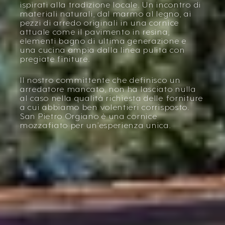
ispirati alla tradizione locale. Un incontro di
materiali naturali, dal marmo al legno, ai
pezzi di arredo originali in una cornice
attuale come il pavimento in resina,
elementi bagno di ultima generazione e
una cucina ampia dalla linea pulita con
pregiate finiture.
Il nostro committente che definisco un
arredatore mancato, non ha lasciato nulla
al caso nella qualità richiesta delle forniture
a cui abbiamo ben volentieri corrisposto.
San Pietro Orgiano è una cornice
mozzafiato per un’esperienza unica.