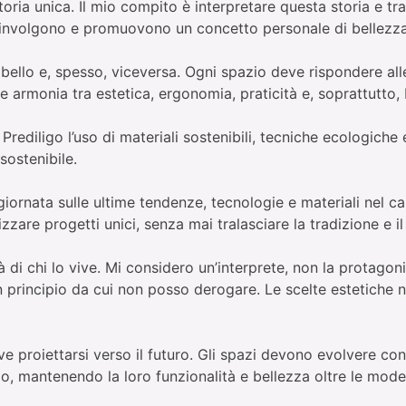
oria unica. Il mio compito è interpretare questa storia e tr
coinvolgono e promuovono un concetto personale di bellezza 
 bello e, spesso, viceversa. Ogni spazio deve rispondere all
are armonia tra estetica, ergonomia, praticità e, soprattutto,
 Prediligo l’uso di materiali sostenibili, tecniche ecologich
sostenibile.
ornata sulle ultime tendenze, tecnologie e materiali nel cam
izzare progetti unici, senza mai tralasciare la tradizione e 
tà di chi lo vive. Mi considero un’interprete, non la protagon
 un principio da cui non posso derogare. Le scelte estetich
 deve proiettarsi verso il futuro. Gli spazi devono evolvere 
o, mantenendo la loro funzionalità e bellezza oltre le mod